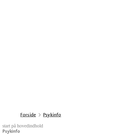
Forside
Psykinfo
start på hovedindhold
Psykinfo
senest opdateret 5. august 2026