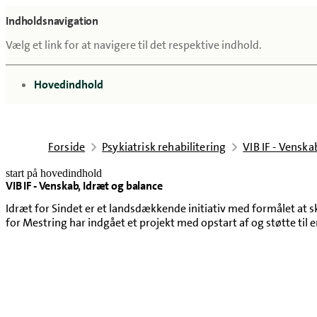
Indholdsnavigation
Vælg et link for at navigere til det respektive indhold.
gå til
Hovedindhold
Forside
Psykiatrisk rehabilitering
VIB IF - Venska
start på hovedindhold
VIB IF - Venskab, Idræt og balance
senest opdateret 4. august 2026
Idræt for Sindet er et landsdækkende initiativ med formålet at 
for Mestring har indgået et projekt med opstart af og støtte til en