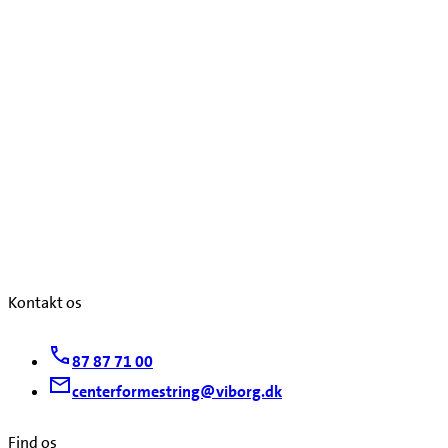
Kontakt os
87 87 71 00
centerformestring@viborg.dk
Find os