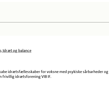
b, Idræt og balance
skabe idrætsfællesskaber for voksne med psykiske sårbarheder og a
 frivillig idrætsforening VIB IF.