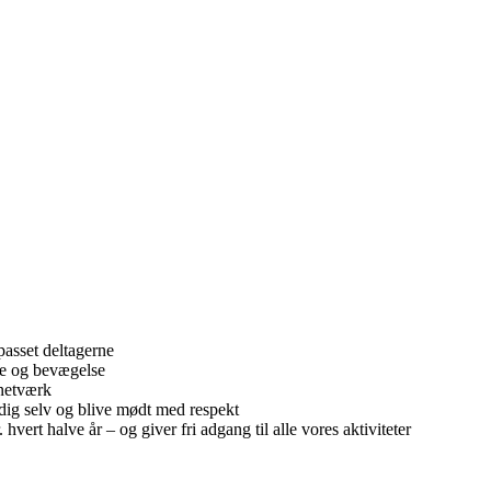
lpasset deltagerne
de og bevægelse
netværk
dig selv og blive mødt med respekt
vert halve år – og giver fri adgang til alle vores aktiviteter