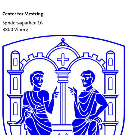
Center for Mestring
Søndersøparken 16
8800 Viborg